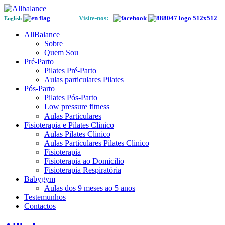
Visite-nos:
English
AllBalance
Sobre
Quem Sou
Pré-Parto
Pilates Pré-Parto
Aulas particulares Pilates
Pós-Parto
Pilates Pós-Parto
Low pressure fitness
Aulas Particulares
Fisioterapia e Pilates Clinico
Aulas Pilates Clinico
Aulas Particulares Pilates Clinico
Fisioterapia
Fisioterapia ao Domicilio
Fisioterapia Respiratória
Babygym
Aulas dos 9 meses ao 5 anos
Testemunhos
Contactos